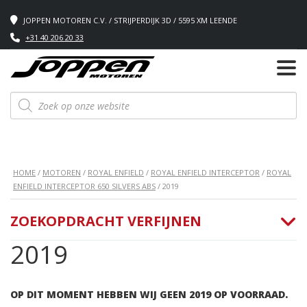
JOPPEN MOTOREN C.V. / STRIJPERDIJK 3D / 5595 XM LEENDE
+31 40 206 20 33
Producten
zoeken
HOME
/
MOTOREN
/
ROYAL ENFIELD
/
ROYAL ENFIELD INTERCEPTOR
/
ROYAL
ENFIELD INTERCEPTOR 650 SILVERS ABS
/ 2019
ZOEKOPDRACHT VERFIJNEN
2019
OP DIT MOMENT HEBBEN WIJ GEEN 2019 OP VOORRAAD.