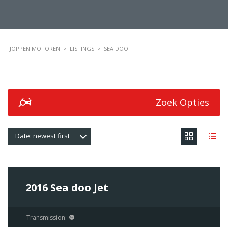
JOPPEN MOTOREN
>
LISTINGS
>
SEA DOO
Zoek Opties
Date: newest first
$70 000
SPECIAL
2016 Sea doo Jet
Transmission: