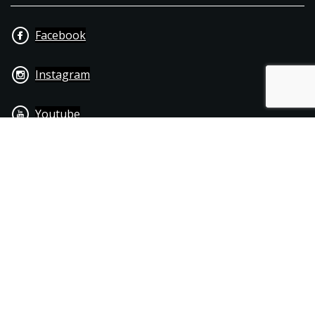
Facebook
Instagram
Youtube
+31 40 206 20 33
Contact
Disclaimer
Algemene leverings- & betalingsvoorwaarden
© 1976 - 2025 | Joppen Motoren C.V.