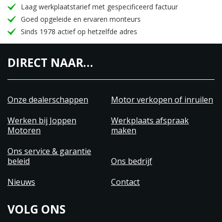
Laag werkplaatstarief met gespecificeerd factuur
Goed opgeleide en ervaren monteurs
Sinds 1978 actief op hetzelfde adres
DIRECT NAAR…
Onze dealerschappen
Motor verkopen of inruilen
Werken bij Joppen
Werkplaats afspraak
Motoren
maken
Ons service & garantie
beleid
Ons bedrijf
Nieuws
Contact
VOLG ONS