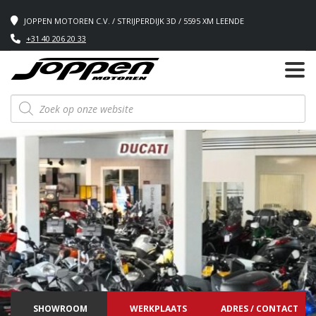
JOPPEN MOTOREN C.V. / STRIJPERDIJK 3D / 5595 XM LEENDE
+31 40 206 20 33
Producten
zoeken
SHOWROOM
WERKPLAATS
ADRES / CONTACT