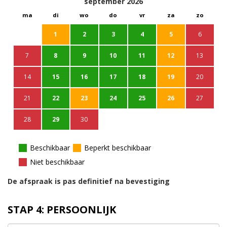
september
2026
ma
di
wo
do
vr
za
zo
1
2
3
4
5
6
7
8
9
10
11
12
13
14
15
16
17
18
19
20
21
22
23
24
25
26
27
28
29
30
Beschikbaar
Beperkt beschikbaar
Niet beschikbaar
De afspraak is pas definitief na bevestiging
STAP 4: PERSOONLIJK