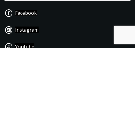
Facebook
Instagram
Youtube
+31 40 206 20 33
Contact
Disclaimer
Algemene leverings- & betalingsvoorwaarden
© 1976 - 2025 | Joppen Motoren C.V.