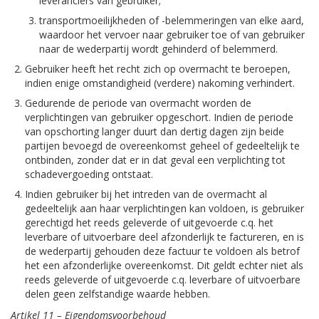
leveranciers van gebruiker;
transportmoeilijkheden of -belemmeringen van elke aard,
waardoor het vervoer naar gebruiker toe of van gebruiker
naar de wederpartij wordt gehinderd of belemmerd.
Gebruiker heeft het recht zich op overmacht te beroepen,
indien enige omstandigheid (verdere) nakoming verhindert.
Gedurende de periode van overmacht worden de
verplichtingen van gebruiker opgeschort. Indien de periode
van opschorting langer duurt dan dertig dagen zijn beide
partijen bevoegd de overeenkomst geheel of gedeeltelijk te
ontbinden, zonder dat er in dat geval een verplichting tot
schadevergoeding ontstaat.
Indien gebruiker bij het intreden van de overmacht al
gedeeltelijk aan haar verplichtingen kan voldoen, is gebruiker
gerechtigd het reeds geleverde of uitgevoerde c.q. het
leverbare of uitvoerbare deel afzonderlijk te factureren, en is
de wederpartij gehouden deze factuur te voldoen als betrof
het een afzonderlijke overeenkomst. Dit geldt echter niet als
reeds geleverde of uitgevoerde c.q. leverbare of uitvoerbare
delen geen zelfstandige waarde hebben.
Artikel 11 – Eigendomsvoorbehoud