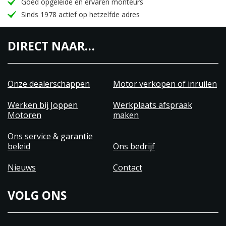
Goed opgeleide en ervaren monteurs
Sinds 1978 actief op hetzelfde adres
DIRECT NAAR…
Onze dealerschappen
Motor verkopen of inruilen
Werken bij Joppen
Werkplaats afspraak
Motoren
maken
Ons service & garantie
beleid
Ons bedrijf
Nieuws
Contact
VOLG ONS