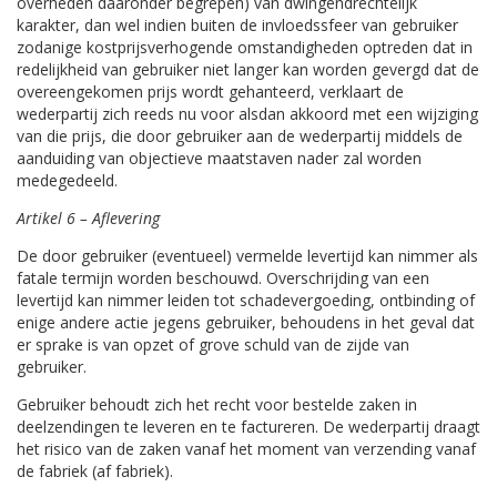
overheden daaronder begrepen) van dwingendrechtelijk
karakter, dan wel indien buiten de invloedssfeer van gebruiker
zodanige kostprijsverhogende omstandigheden optreden dat in
redelijkheid van gebruiker niet langer kan worden gevergd dat de
overeengekomen prijs wordt gehanteerd, verklaart de
wederpartij zich reeds nu voor alsdan akkoord met een wijziging
van die prijs, die door gebruiker aan de wederpartij middels de
aanduiding van objectieve maatstaven nader zal worden
medegedeeld.
Artikel 6 – Aflevering
De door gebruiker (eventueel) vermelde levertijd kan nimmer als
fatale termijn worden beschouwd. Overschrijding van een
levertijd kan nimmer leiden tot schadevergoeding, ontbinding of
enige andere actie jegens gebruiker, behoudens in het geval dat
er sprake is van opzet of grove schuld van de zijde van
gebruiker.
Gebruiker behoudt zich het recht voor bestelde zaken in
deelzendingen te leveren en te factureren. De wederpartij draagt
het risico van de zaken vanaf het moment van verzending vanaf
de fabriek (af fabriek).