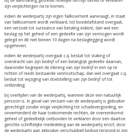
bij de aanmaning gestelde redelijke termijn bereid te verklaren
zijn verplichtingen na te komen;
indien de wederpartij zijn eigen faillissement aanvraagt, in staat
van faillissement wordt verklaard, tot boedelafstand overgaat,
een verzoek tot surseance van betaling indient, dan wel een
beslag op het geheel of een gedeelte van zijn vermogen wordt
gelegd en dit niet binnen 10 dagen na beslaglegging wordt
opgeheven;
indien de wederpartij overgaat c.q. besluit tot staking of
overdracht van zijn bedrijf of een belangrijk gedeelte daarvan,
daaronder begrepen de inbreng van zijn bedrijf in een op te
richten of reeds bestaande vennootschap, dan wel overgaat c.q.
besluit tot wijziging van doelstelling van zijn bedrijf of tot
ontbinding;
bij overlijden van de wederpartij, wanneer deze een natuurlijk
persoon is. In geval van verzuim van de wederpartij is gebruiker
gerechtigd zonder enige verplichting tot schadevergoeding, en
onverminderd de haar toekomende rechten, de overeenkomst
geheel of gedeeltelijk ontbonden te verklaren door een daartoe
gerichte schriftelijke mededeling aan de wederpartij en/of, door
de wederpartij aan gebruiker verschuldigd bedrag terstond in zijn