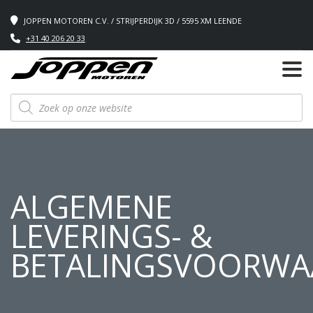
JOPPEN MOTOREN C.V. / STRIJPERDIJK 3D / 5595 XM LEENDE
+31 40 206 20 33
Producten
zoeken
ALGEMENE
LEVERINGS- &
BETALINGSVOORWA