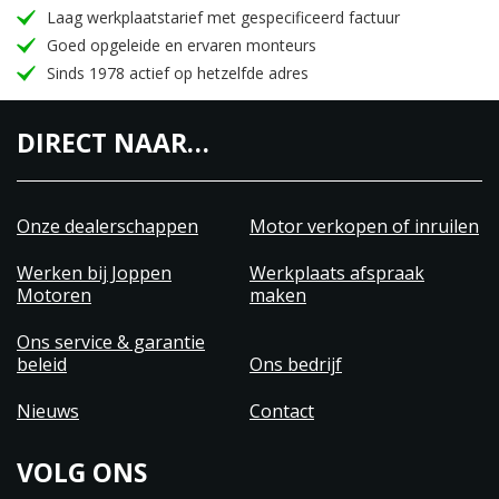
Laag werkplaatstarief met gespecificeerd factuur
Goed opgeleide en ervaren monteurs
Sinds 1978 actief op hetzelfde adres
DIRECT NAAR…
Onze dealerschappen
Motor verkopen of inruilen
Werken bij Joppen
Werkplaats afspraak
Motoren
maken
Ons service & garantie
beleid
Ons bedrijf
Nieuws
Contact
VOLG ONS