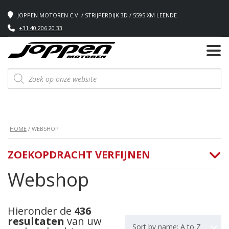
JOPPEN MOTOREN C.V. / STRIJPERDIJK 3D / 5595 XM LEENDE
+31 40 206 20 33
Producten
zoeken
HOME
/ WEBSHOP
ZOEKOPDRACHT VERFIJNEN
Webshop
Hieronder de
436
resultaten
van uw
Sort by name: A to Z