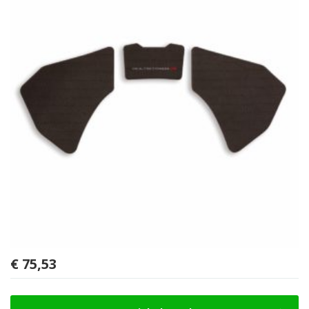
€
75,53