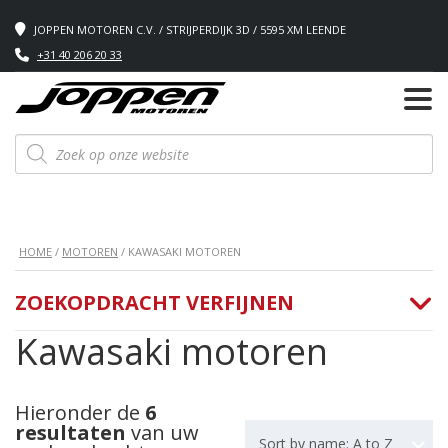
JOPPEN MOTOREN C.V. / STRIJPERDIJK 3D / 5595 XM LEENDE
+31 40 206 20 33
Producten
zoeken
HOME
/
MOTOREN
/ KAWASAKI MOTOREN
ZOEKOPDRACHT VERFIJNEN
Kawasaki motoren
Hieronder de
6
resultaten
van uw
Sort by name: A to Z