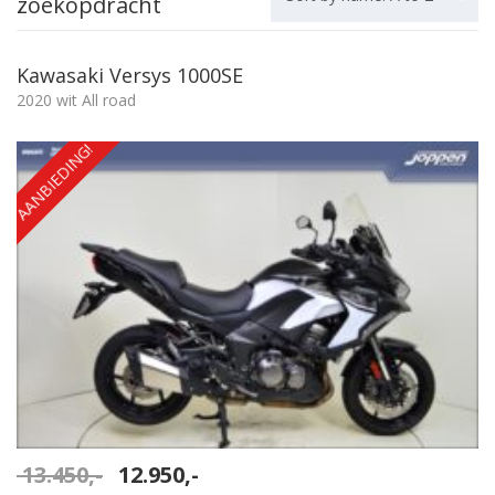
zoekopdracht
Kawasaki Versys 1000SE
2020 wit All road
AANBIEDING!
Oorspronkelijke
Huidige
13.450,-
12.950,-