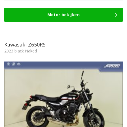
prijs
prijs
was:
is:
13.450,-.
12.950,-.
Motor bekijken
Kawasaki Z650RS
2023 black Naked