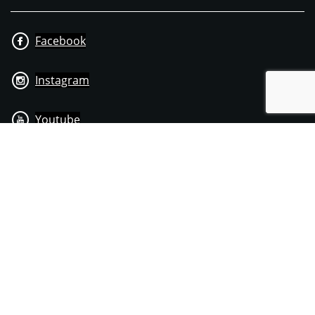
Facebook
Instagram
Youtube
+31 40 206 20 33
Contact
Disclaimer
Algemene leverings- & betalingsvoorwaarden
© 1976 - 2025 | Joppen Motoren C.V.