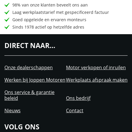
98% van onze klanten beveelt ons aan
Laag werkplaatstarief met gespecificeerd factuur
Goed opgeleide en ervaren monteurs
Sinds 1978 actief op hetzelfde adres
DIRECT NAAR…
Onze dealerschappen
Motor verkopen of inruilen
Werken bij Joppen Motoren
Werkplaats afspraak maken
Ons service & garantie
beleid
Ons bedrijf
Nieuws
Contact
VOLG ONS