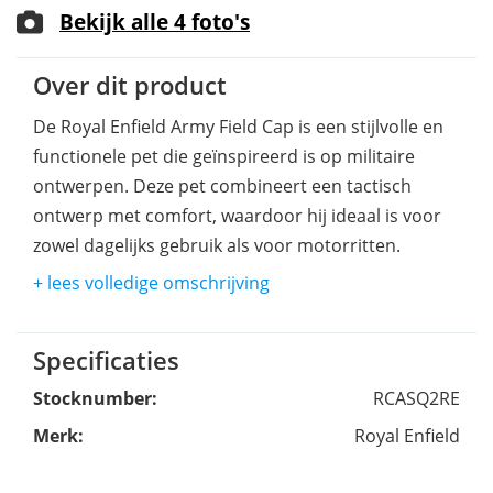
Bekijk alle 4 foto's
Over dit product
De Royal Enfield Army Field Cap is een stijlvolle en
functionele pet die geïnspireerd is op militaire
ontwerpen.
Deze pet combineert een tactisch
ontwerp met comfort, waardoor hij ideaal is voor
zowel dagelijks gebruik als voor motorritten.
Beschikbaar in de kleuren navyblauw en olijfgroen.
+ lees volledige omschrijving
Specificaties
Stocknumber:
RCASQ2RE
Merk:
Royal Enfield