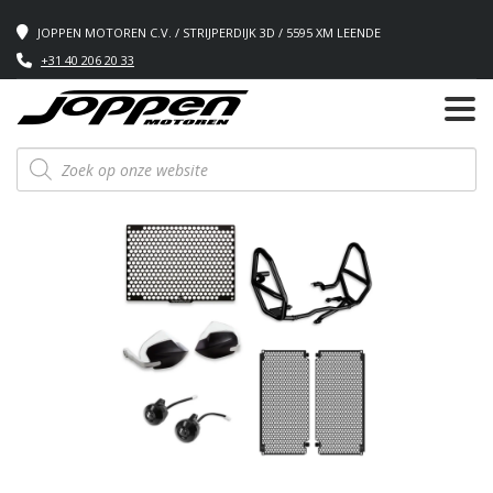
JOPPEN MOTOREN C.V. / STRIJPERDIJK 3D / 5595 XM LEENDE
+31 40 206 20 33
Producten
zoeken