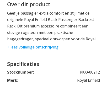
Over dit product
Geef je passagier extra comfort en stijl met de
originele Royal Enfield Black Passenger Backrest
Rack. Dit premium accessoire combineert een
stevige rugsteun met een praktische
bagagedrager, speciaal ontworpen voor de Royal
Enfield Super Meteor 650. Dankzij het
+ lees volledige omschrijving
ergonomische design biedt het optimale
ondersteuning tijdens lange ritten en verhoogt het
Specificaties
de veiligheid en het rijplezier.
Stocknumber:
RKXA00212
Merk:
Royal Enfield