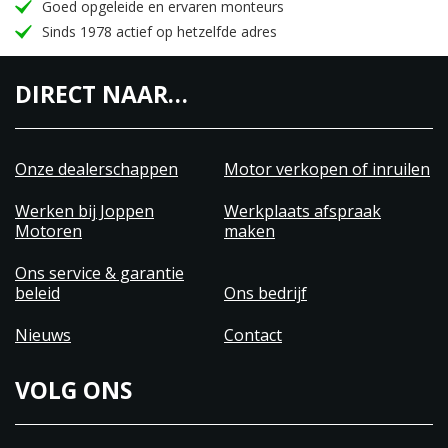
Goed opgeleide en ervaren monteurs
Sinds 1978 actief op hetzelfde adres
DIRECT NAAR…
Onze dealerschappen
Motor verkopen of inruilen
Werken bij Joppen
Werkplaats afspraak
Motoren
maken
Ons service & garantie
beleid
Ons bedrijf
Nieuws
Contact
VOLG ONS