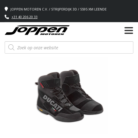
JOPPEN MOTOREN C.V. / STRIJPERDIJK 3D / 5595 XM LEENDE
+31 40 206 20 33
Producten
zoeken