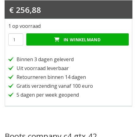
€
256,88
1 op voorraad
Boots
IN WINKELMAND
company
c4
gtx
Binnen 3 dagen geleverd
42
hoeveelheid
Uit voorraad leverbaar
Retourneren binnen 14 dagen
Gratis verzending vanaf 100 euro
5 dagen per week geopend
Boots company c4 gtx 42