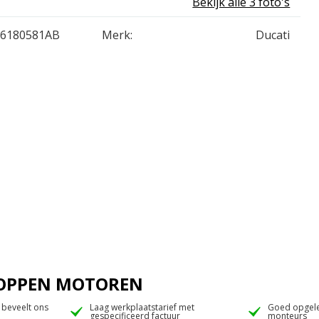
Bekijk alle 3 foto's
96180581AB
Merk:
Ducati
 JOPPEN MOTOREN
 beveelt ons
Laag werkplaatstarief met
Goed opgele
gespecificeerd factuur
monteurs