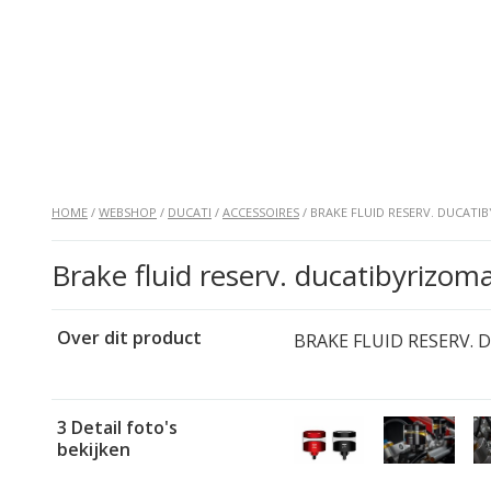
HOME
/
WEBSHOP
/
DUCATI
/
ACCESSOIRES
/ BRAKE FLUID RESERV. DUCATI
Brake fluid reserv. ducatibyrizom
Over dit product
BRAKE FLUID RESERV. 
3 Detail foto's
bekijken