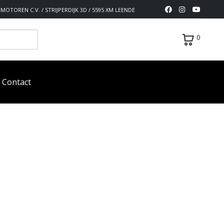
MOTOREN C.V. / STRIJPERDIJK 3D / 5595 XM LEENDE
0
Contact