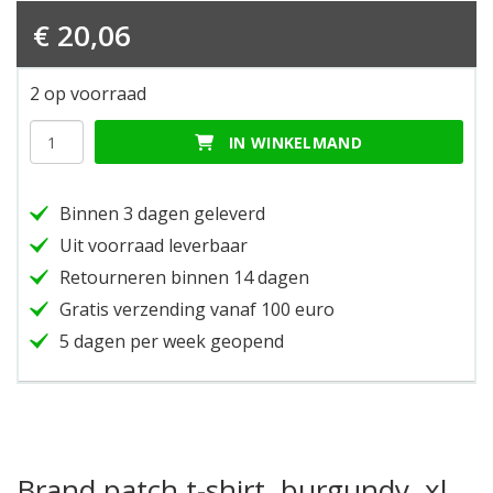
€
20,06
2 op voorraad
Brand
IN WINKELMAND
patch
t-
shirt,
Binnen 3 dagen geleverd
burgundy,
xl
Uit voorraad leverbaar
hoeveelheid
Retourneren binnen 14 dagen
Gratis verzending vanaf 100 euro
5 dagen per week geopend
Brand patch t-shirt, burgundy, xl