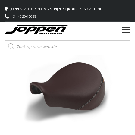
JOPPEN MOTOREN C.V. / STRIJPERDIJK 3D / 5595 XM LEENDE
+31 40 206 20 33
Producten
zoeken