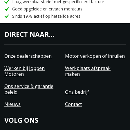
Laag werkplaatstarief met gespecificeerd factuur
Goed opgeleide en ervaren monteurs
Sinds 1978 actief op hetzelfde adres
DIRECT NAAR…
Onze dealerschappen
Motor verkopen of inruilen
Werken bij Joppen
Werkplaats afspraak
Motoren
maken
Ons service & garantie
beleid
Ons bedrijf
Nieuws
Contact
VOLG ONS