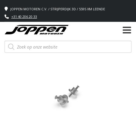
JOPPEN MOTOREN C.V. / STRIJPERDIJK 3D / 5595 XM LEENDE
+31 40 206 20 33
Producten
zoeken