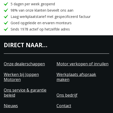
5 dagen per week geopend
98% van onze klanten beveelt ons aan
Laag werkplaatstarief met gespecificeerd factuur
Goed opgeleide en ervaren monteurs
Sinds 1978 actief op hetzelfde adres
DIRECT NAAR…
Onze dealerschappen
Motor verkopen of inruilen
Werken bij Joppen
Werkplaats afspraak
Motoren
maken
Ons service & garantie
beleid
Ons bedrijf
Nieuws
Contact