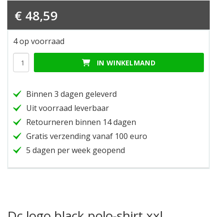
€
48,59
4 op voorraad
Dc
IN WINKELMAND
logo
black
polo-
Binnen 3 dagen geleverd
shirt
xxl
Uit voorraad leverbaar
hoeveelheid
Retourneren binnen 14 dagen
Gratis verzending vanaf 100 euro
5 dagen per week geopend
Dc logo black polo-shirt xxl