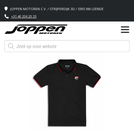
JOPPEN MOTOREN C.V. / STRIJPERDIJK 3D / 5595 XM LEENDE
+31 40 206 20 33
Producten
zoeken