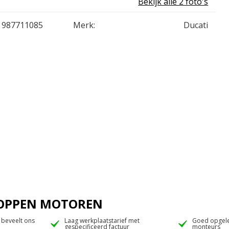
Bekijk alle 2 foto's
987711085
Merk:
Ducati
 JOPPEN MOTOREN
 beveelt ons
Laag werkplaatstarief met
Goed opgele
gespecificeerd factuur
monteurs