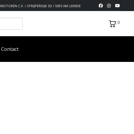
MOTOREN C.V. / STRIJPERDIJK 3D / 5595 XM LEENDE
0
Contact