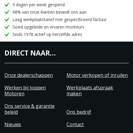
5 dagen per week geopend
98% van onze klanten beveelt ons aan
Laag werkplaatstarief met gespecificeerd factuur
Goed opgeleide en ervaren monteurs
Sinds 1978 actief op hetzelfde adres
DIRECT NAAR…
Onze dealerschappen
Motor verkopen of inruilen
Werken bij Joppen
Werkplaats afspraak
Motoren
maken
Ons service & garantie
beleid
Ons bedrijf
Nieuws
Contact