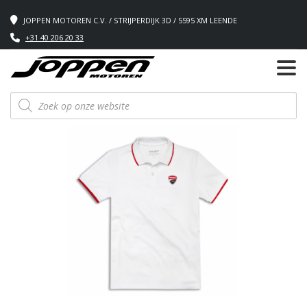
JOPPEN MOTOREN C.V. / STRIJPERDIJK 3D / 5595 XM LEENDE
+31 40 206 20 33
Producten
zoeken