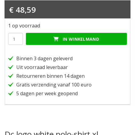
€
48,59
1 op voorraad
Dc
IN WINKELMAND
logo
white
polo-
Binnen 3 dagen geleverd
shirt
xl
Uit voorraad leverbaar
hoeveelheid
Retourneren binnen 14 dagen
Gratis verzending vanaf 100 euro
5 dagen per week geopend
Dc logo white polo-shirt xl