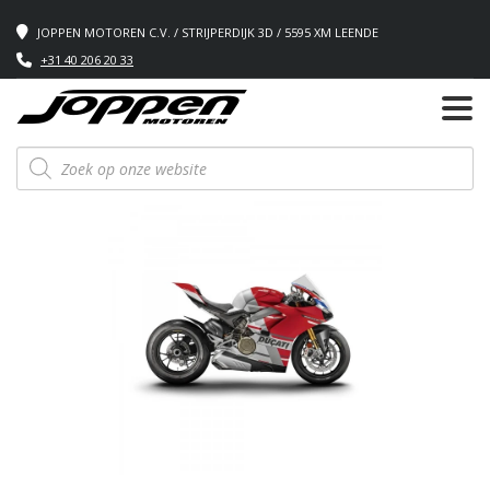
JOPPEN MOTOREN C.V. / STRIJPERDIJK 3D / 5595 XM LEENDE
+31 40 206 20 33
Producten
zoeken