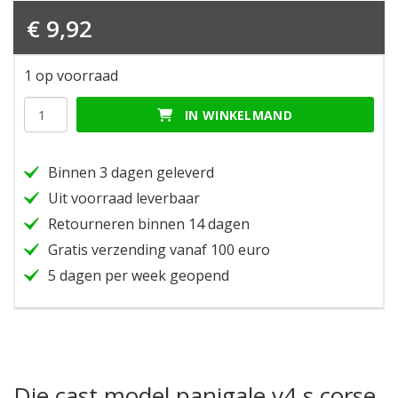
€
9,92
1 op voorraad
Die
IN WINKELMAND
cast
model
panigale
Binnen 3 dagen geleverd
v4
s
Uit voorraad leverbaar
corse
Retourneren binnen 14 dagen
1:18
hoeveelheid
Gratis verzending vanaf 100 euro
5 dagen per week geopend
Die cast model panigale v4 s corse