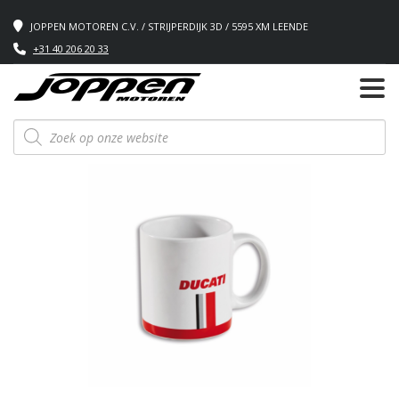
JOPPEN MOTOREN C.V. / STRIJPERDIJK 3D / 5595 XM LEENDE
+31 40 206 20 33
Producten
zoeken