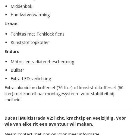
Middenbok
Handvatverwarming
Urban
Tanktas met Tanklock flens
Kunststof topkoffer
Enduro
Motor- en radiateurbescherming
Bullbar
Extra LED-verlichting
Extra: aluminium kofferset (76 liter) of kunststof kofferset (60
liter) met kantelbaar montagesysteem voor stabiliteit bij
snelheid.
Ducati Multistrada V2: l
icht, krachtig en veelzijdig.
Voor
wie van elke rit een avontuur wil maken.
Neem contact met ons op voor meer informatie.