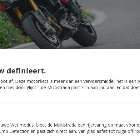
w definieert.
noot af. Deze motorfiets is meer dan een vervoersmiddel: het is een b
sen files door glijdt—de Multistrada past zich aan jou aan. En dat doe
euwe Wet modus, biedt de Multistrada een rijervaring op maat voor 
Detection en past zich direct aan. Van glad asfalt tot ruige off-road 