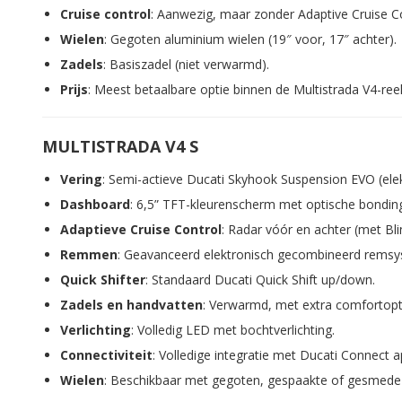
Cruise control
: Aanwezig, maar zonder Adaptive Cruise Co
Wielen
: Gegoten aluminium wielen (19″ voor, 17″ achter).
Zadels
: Basiszadel (niet verwarmd).
Prijs
: Meest betaalbare optie binnen de Multistrada V4-ree
MULTISTRADA V4 S
Vering
: Semi-actieve Ducati Skyhook Suspension EVO (elek
Dashboard
: 6,5” TFT-kleurenscherm met optische bonding 
Adaptieve Cruise Control
: Radar vóór en achter (met Bl
Remmen
: Geavanceerd elektronisch gecombineerd remsy
Quick Shifter
: Standaard Ducati Quick Shift up/down.
Zadels en handvatten
: Verwarmd, met extra comfortopt
Verlichting
: Volledig LED met bochtverlichting.
Connectiviteit
: Volledige integratie met Ducati Connect ap
Wielen
: Beschikbaar met gegoten, gespaakte of gesmede ve