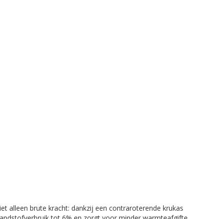
t alleen brute kracht: dankzij een contraroterende krukas
brandstofverbruik tot 6% en zorgt voor minder warmteafgifte