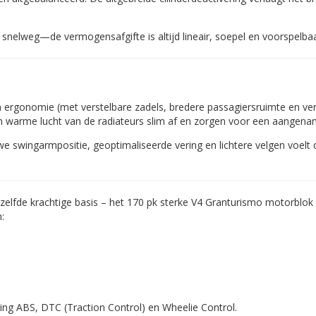
e snelweg—de vermogensafgifte is altijd lineair, soepel en voorspelbaa
rgonomie (met verstelbare zadels, bredere passagiersruimte en verb
n warme lucht van de radiateurs slim af en zorgen voor een aangena
we swingarmpositie, geoptimaliseerde vering en lichtere velgen voelt 
zelfde krachtige basis – het 170 pk sterke V4 Granturismo motorblok 
:
ring ABS, DTC (Traction Control) en Wheelie Control.