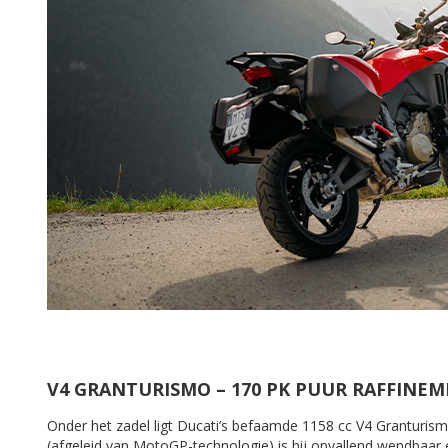
V4 GRANTURISMO – 170 PK PUUR RAFFINE
Onder het zadel ligt Ducati’s befaamde 1158 cc V4 Granturism
(afgeleid van MotoGP-technologie) is hij opvallend wendbaar e