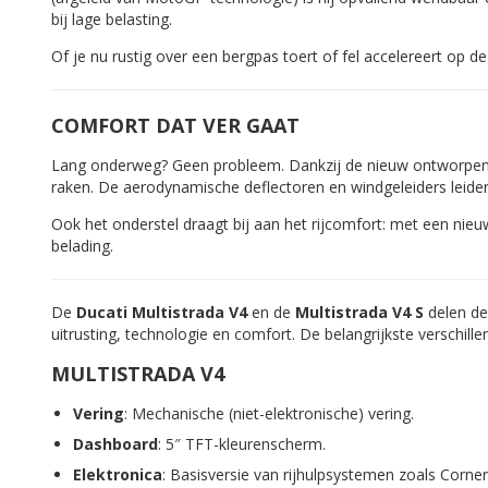
bij lage belasting.
Of je nu rustig over een bergpas toert of fel accelereert op d
COMFORT DAT VER GAAT
Lang onderweg? Geen probleem. Dankzij de nieuw ontworpen e
raken. De aerodynamische deflectoren en windgeleiders leide
Ook het onderstel draagt bij aan het rijcomfort: met een nieu
belading.
De
Ducati Multistrada V4
en de
Multistrada V4 S
delen de
uitrusting, technologie en comfort. De belangrijkste verschillen
MULTISTRADA V4
Vering
: Mechanische (niet-elektronische) vering.
Dashboard
: 5″ TFT-kleurenscherm.
Elektronica
: Basisversie van rijhulpsystemen zoals Corne