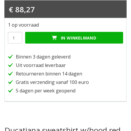
€
88,27
1 op voorraad
Ducatiana
IN WINKELMAND
sweatshirt
w/hood
red
Binnen 3 dagen geleverd
xl
hoeveelheid
Uit voorraad leverbaar
Retourneren binnen 14 dagen
Gratis verzending vanaf 100 euro
5 dagen per week geopend
Ducatiana sweatshirt w/hood red