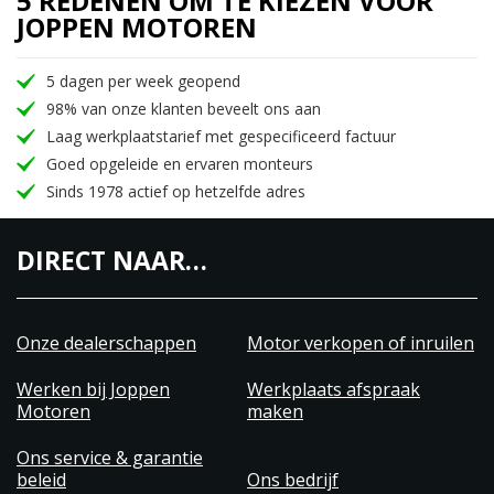
5 REDENEN OM TE KIEZEN VOOR
JOPPEN MOTOREN
5 dagen per week geopend
98% van onze klanten beveelt ons aan
Laag werkplaatstarief met gespecificeerd factuur
Goed opgeleide en ervaren monteurs
Sinds 1978 actief op hetzelfde adres
DIRECT NAAR…
Onze dealerschappen
Motor verkopen of inruilen
Werken bij Joppen
Werkplaats afspraak
Motoren
maken
Ons service & garantie
beleid
Ons bedrijf