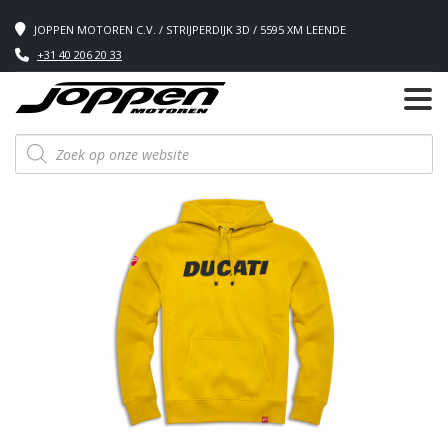
JOPPEN MOTOREN C.V. / STRIJPERDIJK 3D / 5595 XM LEENDE
+31 40 206 20 33
Producten
zoeken