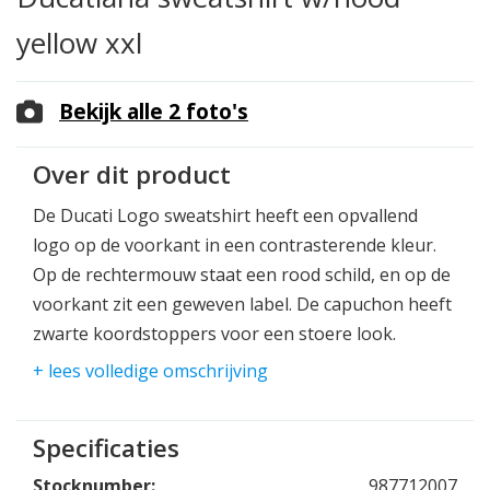
yellow xxl
Bekijk alle 2 foto's
Over dit product
De Ducati Logo sweatshirt heeft een opvallend
logo op de voorkant in een contrasterende kleur.
Op de rechtermouw staat een rood schild, en op de
voorkant zit een geweven label. De capuchon heeft
zwarte koordstoppers voor een stoere look.
Dankzij de uniseks pasvorm is deze trui geschikt
+ lees volledige omschrijving
voor alle Ducati-fans, jong en oud. De sweatshirt is
verkrijgbaar in vier kleuren en perfect om te
Specificaties
dragen naar het werk, in je vrije tijd of op de motor
gecombineerd met je technische motorkleding.
Stocknumber:
987712007