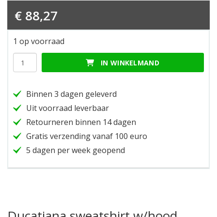
€
88,27
1 op voorraad
Ducatiana
IN WINKELMAND
sweatshirt
w/hood
yellow
Binnen 3 dagen geleverd
xxl
hoeveelheid
Uit voorraad leverbaar
Retourneren binnen 14 dagen
Gratis verzending vanaf 100 euro
5 dagen per week geopend
Ducatiana sweatshirt w/hood