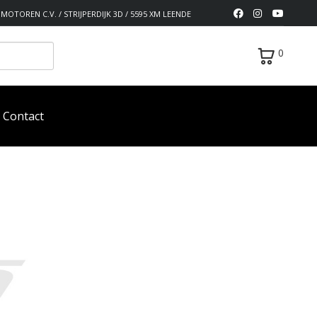
MOTOREN C.V. / STRIJPERDIJK 3D / 5595 XM LEENDE
0
Contact