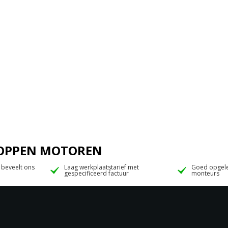
 JOPPEN MOTOREN
 beveelt ons
Laag werkplaatstarief met
Goed opgele
gespecificeerd factuur
monteurs