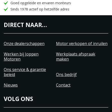
Goed opgeleide en ervaren monteurs
Sinds 1978 actief op hetzelfde adres
DIRECT NAAR…
Onze dealerschappen
Motor verkopen of inruilen
Werken bij Joppen
Werkplaats afspraak
Motoren
maken
Ons service & garantie
beleid
Ons bedrijf
Nieuws
Contact
VOLG ONS