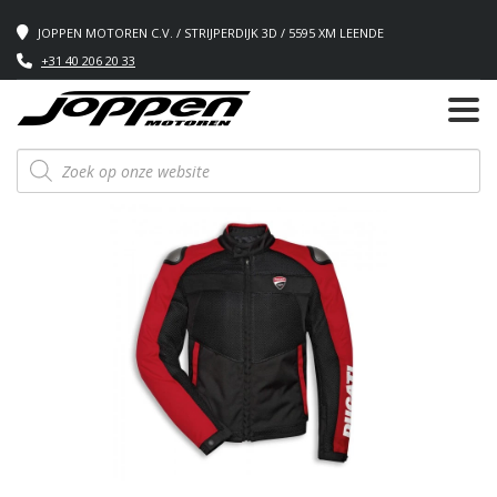
JOPPEN MOTOREN C.V. / STRIJPERDIJK 3D / 5595 XM LEENDE
+31 40 206 20 33
Producten
zoeken