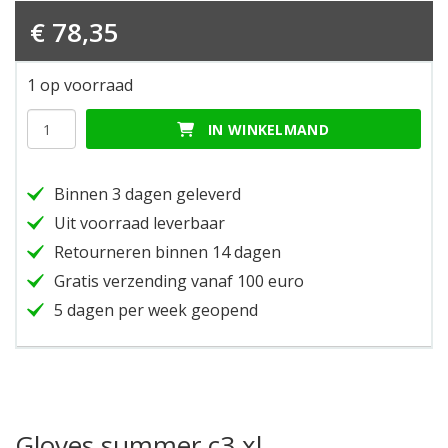
€
78,35
1 op voorraad
Gloves
IN WINKELMAND
summer
c3
xl
Binnen 3 dagen geleverd
hoeveelheid
Uit voorraad leverbaar
Retourneren binnen 14 dagen
Gratis verzending vanaf 100 euro
5 dagen per week geopend
Gloves summer c3 xl