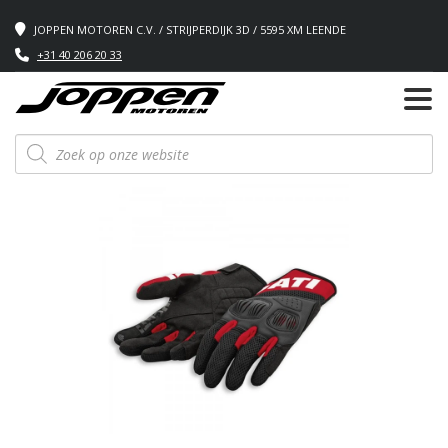
JOPPEN MOTOREN C.V. / STRIJPERDIJK 3D / 5595 XM LEENDE
+31 40 206 20 33
Producten
zoeken