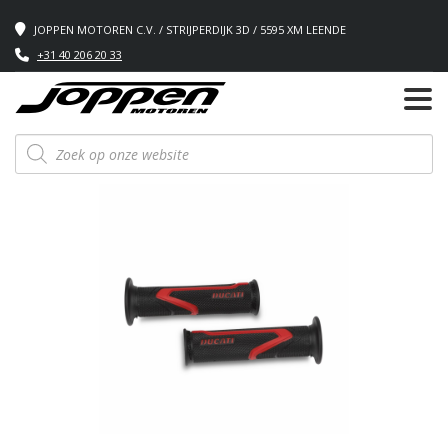
JOPPEN MOTOREN C.V. / STRIJPERDIJK 3D / 5595 XM LEENDE
+31 40 206 20 33
Producten
zoeken