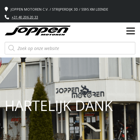
JOPPEN MOTOREN C.V. / STRIJPERDIJK 3D / 5595 XM LEENDE
+31 40 206 20 33
Producten
zoeken
HARTELIJK DANK