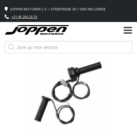
JOPPEN MOTOREN C.V. / STRIJPERDIJK 3D / 5595 XM LEENDE
+31 40 206 20 33
Producten
zoeken