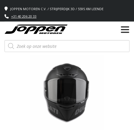
JOPPEN MOTOREN C.V. / STRIJPERDIJK 3D / 5595 XM LEENDE
+31 40 206 20 33
Producten
zoeken