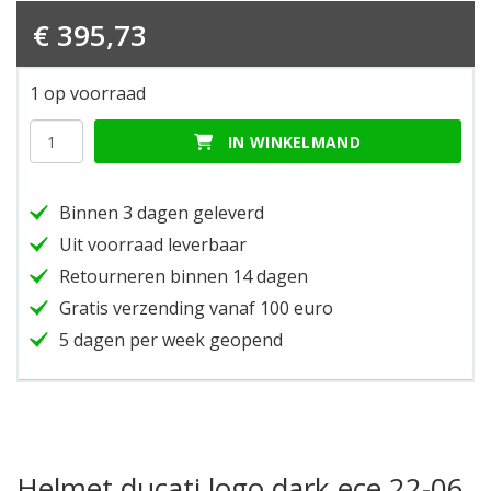
€
395,73
1 op voorraad
Helmet
IN WINKELMAND
ducati
logo
dark
Binnen 3 dagen geleverd
ece
22-
Uit voorraad leverbaar
06
Retourneren binnen 14 dagen
s
hoeveelheid
Gratis verzending vanaf 100 euro
5 dagen per week geopend
Helmet ducati logo dark ece 22-06