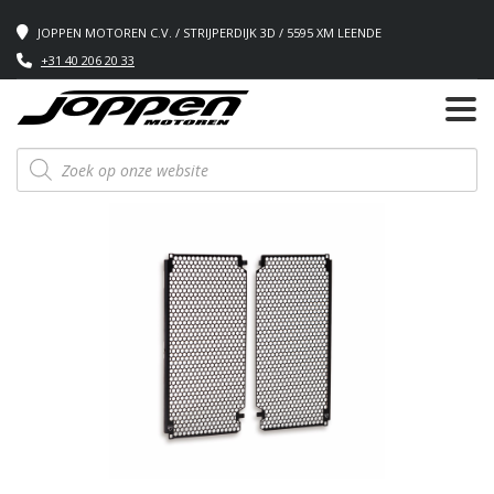
JOPPEN MOTOREN C.V. / STRIJPERDIJK 3D / 5595 XM LEENDE
+31 40 206 20 33
Producten
zoeken