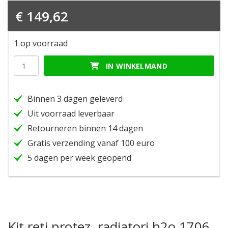
€
149,62
1 op voorraad
Kit
IN WINKELMAND
reti
protez.
radiatori
Binnen 3 dagen geleverd
h2o
1706
Uit voorraad leverbaar
hoeveelheid
Retourneren binnen 14 dagen
Gratis verzending vanaf 100 euro
5 dagen per week geopend
Kit reti protez. radiatori h2o 1706