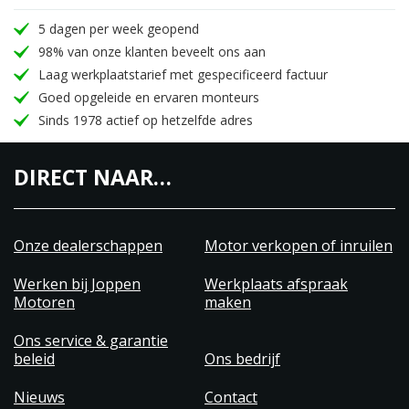
5 dagen per week geopend
98% van onze klanten beveelt ons aan
Laag werkplaatstarief met gespecificeerd factuur
Goed opgeleide en ervaren monteurs
Sinds 1978 actief op hetzelfde adres
DIRECT NAAR…
Onze dealerschappen
Motor verkopen of inruilen
Werken bij Joppen
Werkplaats afspraak
Motoren
maken
Ons service & garantie
beleid
Ons bedrijf
Nieuws
Contact