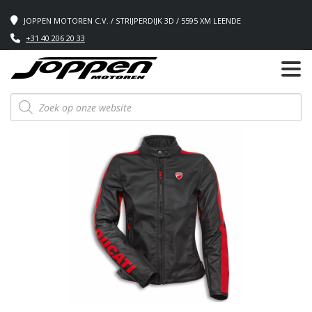
JOPPEN MOTOREN C.V. / STRIJPERDIJK 3D / 5595 XM LEENDE
+31 40 206 20 33
Producten
zoeken