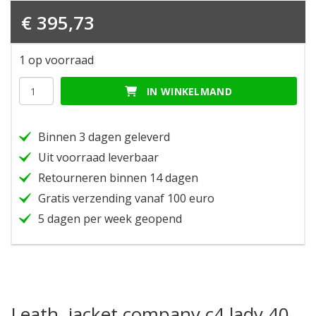
€
395,73
1 op voorraad
Leath.
IN WINKELMAND
jacket
company
c4
Binnen 3 dagen geleverd
lady
40
Uit voorraad leverbaar
hoeveelheid
Retourneren binnen 14 dagen
Gratis verzending vanaf 100 euro
5 dagen per week geopend
Leath. jacket company c4 lady 40