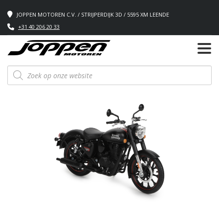
JOPPEN MOTOREN C.V. / STRIJPERDIJK 3D / 5595 XM LEENDE
+31 40 206 20 33
Producten
zoeken