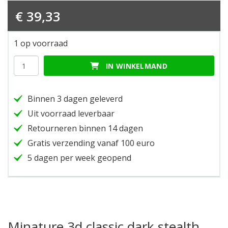
€
39,33
1 op voorraad
Minature
IN WINKELMAND
3d
classic
dark
Binnen 3 dagen geleverd
stealth
black
Uit voorraad leverbaar
hoeveelheid
Retourneren binnen 14 dagen
Gratis verzending vanaf 100 euro
5 dagen per week geopend
Minature 3d classic dark stealth