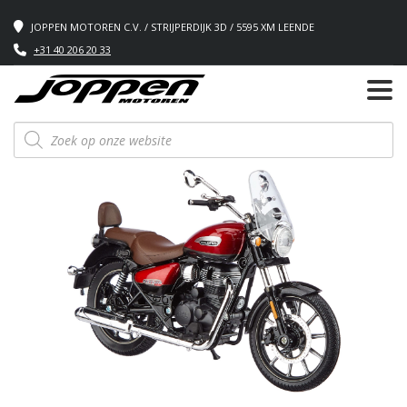
JOPPEN MOTOREN C.V. / STRIJPERDIJK 3D / 5595 XM LEENDE
+31 40 206 20 33
Producten
zoeken