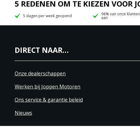
5 REDENEN OM TE KIEZEN VOOR
98% van onze klanten
5 dagen per week geopend
aan
DIRECT NAAR…
Onze dealerschappen
Werken bij Joppen Motoren
Ons service & garantie beleid
Nieuws
+31 40 206 20 33