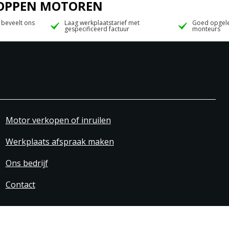
 JOPPEN MOTOREN
 beveelt ons
Laag werkplaatstarief met
Goed opgele
gespecificeerd factuur
monteurs
Motor verkopen of inruilen
Werkplaats afspraak maken
Ons bedrijf
Contact