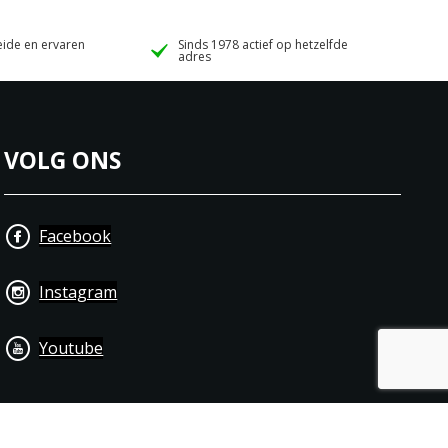
ide en ervaren
Sinds 1978 actief op hetzelfde
adres
VOLG ONS
Facebook
Instagram
Youtube