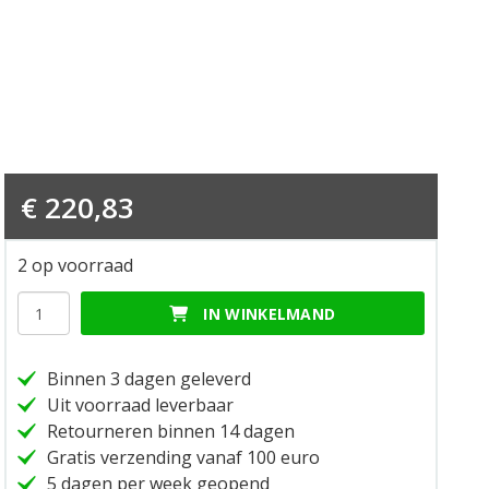
€
220,83
2 op voorraad
Mirror
IN WINKELMAND
set
touring
hoeveelheid
Binnen 3 dagen geleverd
Uit voorraad leverbaar
Retourneren binnen 14 dagen
Gratis verzending vanaf 100 euro
5 dagen per week geopend