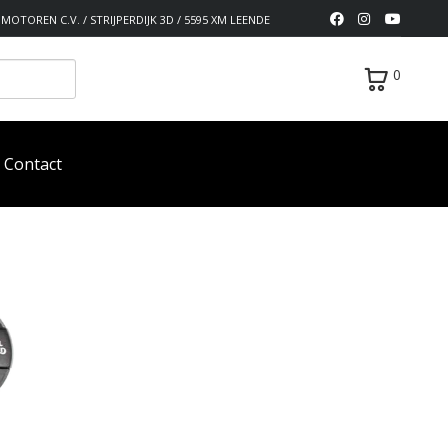
MOTOREN C.V. / STRIJPERDIJK 3D / 5595 XM LEENDE
0
Contact