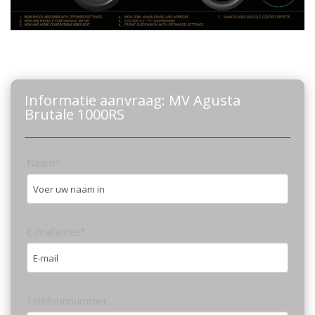
Informatie aanvraag: MV Agusta
Brutale 1000RS
Naam*
E-mailadres*
Telefoonnummer