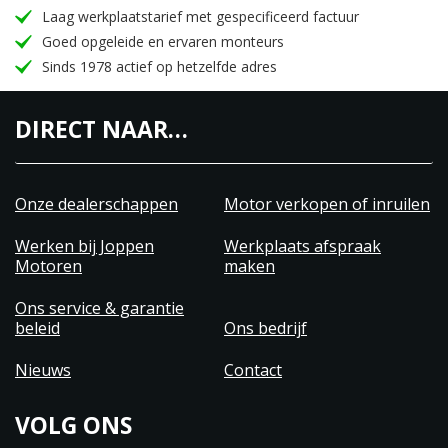
Laag werkplaatstarief met gespecificeerd factuur
Goed opgeleide en ervaren monteurs
Sinds 1978 actief op hetzelfde adres
DIRECT NAAR…
Onze dealerschappen
Motor verkopen of inruilen
Werken bij Joppen
Werkplaats afspraak
Motoren
maken
Ons service & garantie
beleid
Ons bedrijf
Nieuws
Contact
VOLG ONS