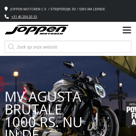
JOPPEN MOTOREN C.V. / STRIJPERDIJK 3D / 5595 XM LEENDE
+31 40 206 20 33
Producten
zoeken
MV AGUSTA
BRUTALE
1000 RS. NU
IN DE