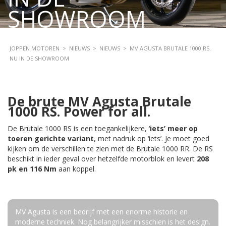
SHOWROOM
JOPPEN MOTOREN
>
NIEUWS
>
NIEUWS
>
MV AGUSTA BRUTALE 1000 RS.
NU IN DE SHOWROOM
De brute MV Agusta Brutale
1000 RS. Power for all.
De Brutale 1000 RS is een toegankelijkere, ‘
iets’ meer op
toeren gerichte variant
, met nadruk op ‘iets’. Je moet goed
kijken om de verschillen te zien met de Brutale 1000 RR. De RS
beschikt in ieder geval over hetzelfde motorblok en levert
208
pk en 116 Nm
aan koppel.
MV Agusta is een bedrijf met een enorme historie en
moderne techniek. Nog belangrijker misschien is het design.