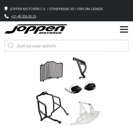
JOPPEN MOTOREN C.V. / STRIJPERDIJK 3D / 5595 XM LEENDE
+31 40 206 20 33
Producten
zoeken