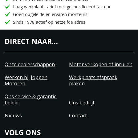
Laag werkplaatstarief met gespecificeerd factuur
Goed opgeleide en ervaren monteurs
Sinds 1978 actief op hetzelfde adres
DIRECT NAAR…
Onze dealerschappen
Motor verkopen of inruilen
Werken bij Joppen
Werkplaats afspraak
Motoren
maken
Ons service & garantie
beleid
Ons bedrijf
Nieuws
Contact
VOLG ONS