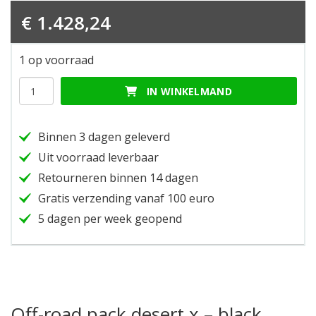
€
1.428,24
1 op voorraad
Off-
IN WINKELMAND
road
pack
desert
Binnen 3 dagen geleverd
x
-
Uit voorraad leverbaar
black
Retourneren binnen 14 dagen
hoeveelheid
Gratis verzending vanaf 100 euro
5 dagen per week geopend
Off-road pack desert x – black