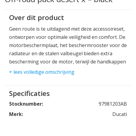
Over dit product
Geen route is te uitdagend met deze accessoireset,
ontworpen voor optimale veiligheid en comfort. De
motorbeschermplaat, het beschermrooster voor de
radiateur en de stalen valbeugel bieden extra
bescherming voor de motor, terwijl de handkappen
de rijder extra veiligheid en bescherming geven.
+ lees volledige omschrijving
Het design sluit perfect aan bij de gedurfde,
verfijnde look van de motor – klaar voor avonturen
Specificaties
zonder grenzen.
Stocknumber:
97981203AB
Merk:
Ducati