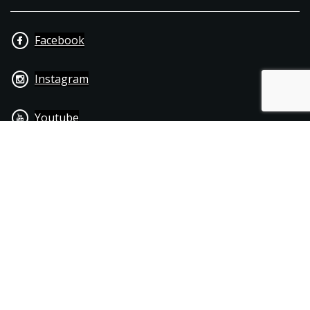
Facebook
Instagram
Youtube
+31 40 206 20 33
Contact
Disclaimer
Algemene leverings- & betalingsvoorwaarden
© 1976 - 2025 | Joppen Motoren C.V.