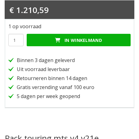
€
1.210,59
1 op voorraad
Pack
IN WINKELMAND
touring
mts
v4
Binnen 3 dagen geleverd
v21e
hoeveelheid
Uit voorraad leverbaar
Retourneren binnen 14 dagen
Gratis verzending vanaf 100 euro
5 dagen per week geopend
Pack touring mts v4 v21e