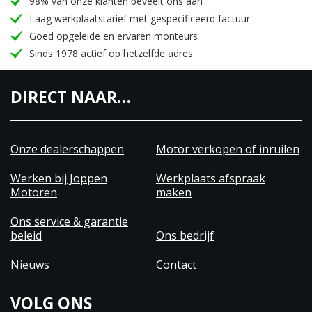
98% van onze klanten beveelt ons aan
Laag werkplaatstarief met gespecificeerd factuur
Goed opgeleide en ervaren monteurs
Sinds 1978 actief op hetzelfde adres
DIRECT NAAR…
Onze dealerschappen
Motor verkopen of inruilen
Werken bij Joppen
Werkplaats afspraak
Motoren
maken
Ons service & garantie
beleid
Ons bedrijf
Nieuws
Contact
VOLG ONS