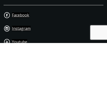
Facebook
Instagram
Youtube
+31 40 206 20 33
Contact
Disclaimer
Algemene leverings- & betalingsvoorwaarden
© 1976 - 2025 | Joppen Motoren C.V.