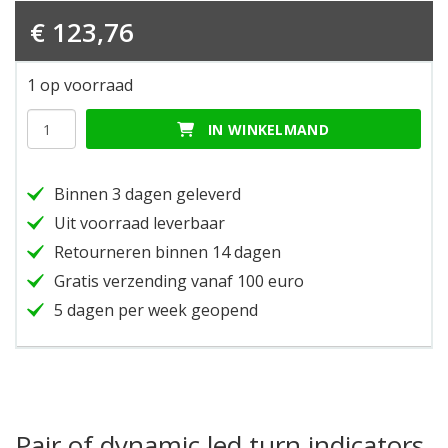
€
123,76
1 op voorraad
Pair
IN WINKELMAND
of
dynamic
led
Binnen 3 dagen geleverd
turn
indicators
Uit voorraad leverbaar
groove
Retourneren binnen 14 dagen
6mm
hoeveelheid
Gratis verzending vanaf 100 euro
5 dagen per week geopend
Pair of dynamic led turn indicators