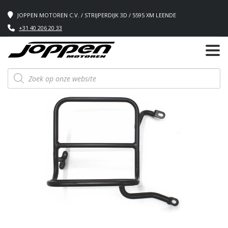
JOPPEN MOTOREN C.V. / STRIJPERDIJK 3D / 5595 XM LEENDE
+31 40 206 20 33
Producten
zoeken