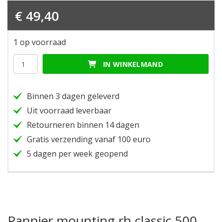
€
49,40
1 op voorraad
Pannier
IN WINKELMAND
mounting
rh
classic
Binnen 3 dagen geleverd
500
hoeveelheid
Uit voorraad leverbaar
Retourneren binnen 14 dagen
Gratis verzending vanaf 100 euro
5 dagen per week geopend
Pannier mounting rh classic 500