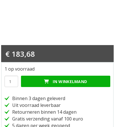
€
183,68
1 op voorraad
Pare
IN WINKELMAND
carter
twin
650
Binnen 3 dagen geleverd
compact
Uit voorraad leverbaar
noir
Retourneren binnen 14 dagen
hoeveelheid
Gratis verzending vanaf 100 euro
5 dagen per week geopend