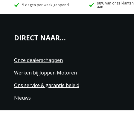
98% van onze klanten
5 dagen per week geopend
aan
DIRECT NAAR…
Onze dealerschappen
Werken bij Joppen Motoren
Ons service & garantie beleid
Nieuws
+31 40 206 20 33