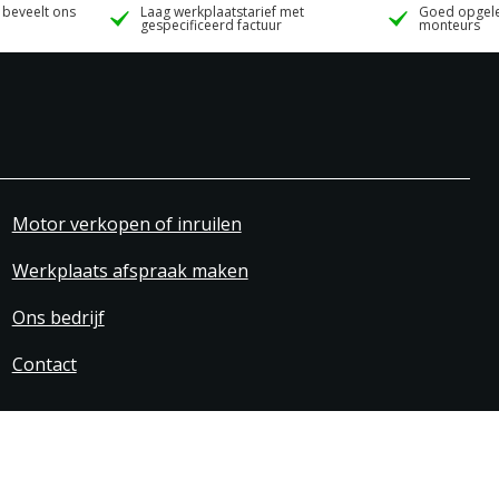
 beveelt ons
Laag werkplaatstarief met
Goed opgele
gespecificeerd factuur
monteurs
Motor verkopen of inruilen
Werkplaats afspraak maken
Ons bedrijf
Contact