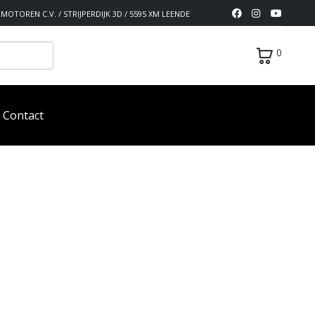
MOTOREN C.V. / STRIJPERDIJK 3D / 5595 XM LEENDE
0
Contact