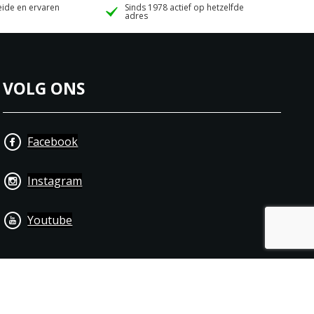
ide en ervaren
Sinds 1978 actief op hetzelfde
adres
VOLG ONS
Facebook
Instagram
Youtube