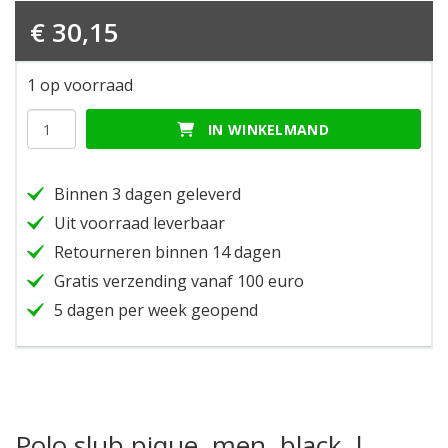
€
30,15
1 op voorraad
Polo
IN WINKELMAND
slub
pique,
men,
Binnen 3 dagen geleverd
black,
l
Uit voorraad leverbaar
hoeveelheid
Retourneren binnen 14 dagen
Gratis verzending vanaf 100 euro
5 dagen per week geopend
Polo slub pique, men, black, l