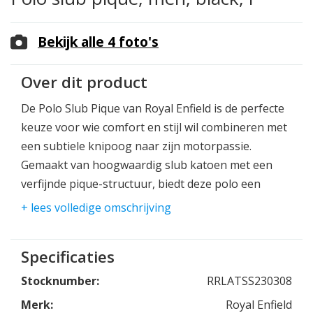
Bekijk alle 4 foto's
Over dit product
De Polo Slub Pique van Royal Enfield is de perfecte
keuze voor wie comfort en stijl wil combineren met
een subtiele knipoog naar zijn motorpassie.
Gemaakt van hoogwaardig slub katoen met een
verfijnde pique-structuur, biedt deze polo een
unieke textuur en een tijdloze uitstraling.
+ lees volledige omschrijving
Specificaties
Stocknumber:
RRLATSS230308
Merk:
Royal Enfield