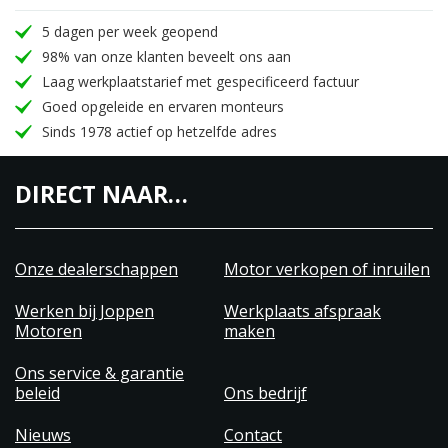
5 dagen per week geopend
98% van onze klanten beveelt ons aan
Laag werkplaatstarief met gespecificeerd factuur
Goed opgeleide en ervaren monteurs
Sinds 1978 actief op hetzelfde adres
DIRECT NAAR…
Onze dealerschappen
Motor verkopen of inruilen
Werken bij Joppen
Werkplaats afspraak
Motoren
maken
Ons service & garantie
beleid
Ons bedrijf
Nieuws
Contact