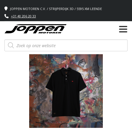
JOPPEN MOTOREN C.V. / STRIJPERDIJK 3D / 5595 XM LEENDE
+31 40 206 20 33
Producten
zoeken