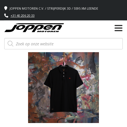
JOPPEN MOTOREN C.V. / STRIJPERDIJK 3D / 5595 XM LEENDE
+31 40 206 20 33
Producten
zoeken