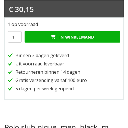
€
30,15
1 op voorraad
Polo
IN WINKELMAND
slub
pique,
men,
Binnen 3 dagen geleverd
black,
m
Uit voorraad leverbaar
hoeveelheid
Retourneren binnen 14 dagen
Gratis verzending vanaf 100 euro
5 dagen per week geopend
Polo slub pique, men, black, m