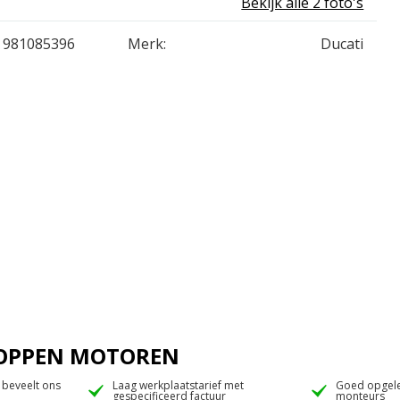
Bekijk alle 2 foto's
981085396
Merk:
Ducati
 JOPPEN MOTOREN
 beveelt ons
Laag werkplaatstarief met
Goed opgele
gespecificeerd factuur
monteurs