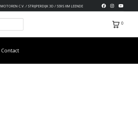
MOTOREN C.V. / STRIJPERDIJK 3D / 5595 XM LEENDE
0
Contact