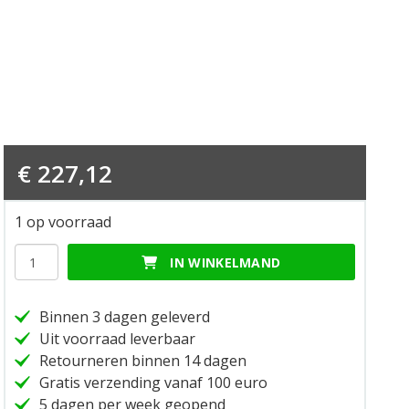
€
227,12
1 op voorraad
Riding
IN WINKELMAND
sweatshirt
ducati
city
Binnen 3 dagen geleverd
xl
Uit voorraad leverbaar
hoeveelheid
Retourneren binnen 14 dagen
Gratis verzending vanaf 100 euro
5 dagen per week geopend