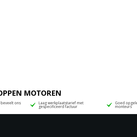
 JOPPEN MOTOREN
 beveelt ons
Laag werkplaatstarief met
Goed opgele
gespecificeerd factuur
monteurs