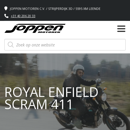
JOPPEN MOTOREN C.V. / STRIJPERDIJK 3D / 5595 XM LEENDE
+31 40 206 20 33
Producten
zoeken
ROYAL ENFIELD
SCRAM 411