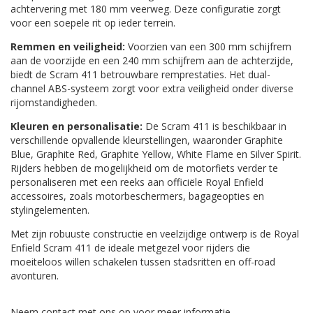
achtervering met 180 mm veerweg. Deze configuratie zorgt
voor een soepele rit op ieder terrein.
Remmen en veiligheid:
Voorzien van een 300 mm schijfrem
aan de voorzijde en een 240 mm schijfrem aan de achterzijde,
biedt de Scram 411 betrouwbare remprestaties. Het dual-
channel ABS-systeem zorgt voor extra veiligheid onder diverse
rijomstandigheden.
Kleuren en personalisatie:
De Scram 411 is beschikbaar in
verschillende opvallende kleurstellingen, waaronder Graphite
Blue, Graphite Red, Graphite Yellow, White Flame en Silver Spirit.
Rijders hebben de mogelijkheid om de motorfiets verder te
personaliseren met een reeks aan officiële Royal Enfield
accessoires, zoals motorbeschermers, bagageopties en
stylingelementen.
Met zijn robuuste constructie en veelzijdige ontwerp is de Royal
Enfield Scram 411 de ideale metgezel voor rijders die
moeiteloos willen schakelen tussen stadsritten en off-road
avonturen.
Neem contact met ons op voor meer informatie.