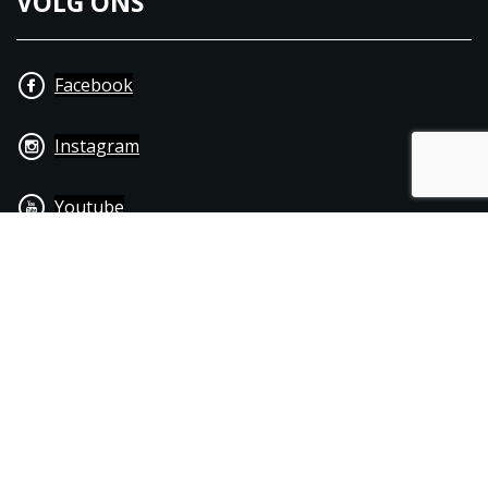
VOLG ONS
Facebook
Instagram
Youtube
+31 40 206 20 33
Contact
Disclaimer
Algemene leverings- & betalingsvoorwaarden
© 1976 - 2025 | Joppen Motoren C.V.