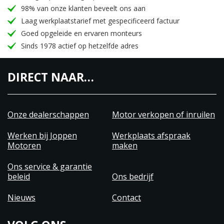
98% van onze klanten beveelt ons aan
Laag werkplaatstarief met gespecificeerd factuur
Goed opgeleide en ervaren monteurs
Sinds 1978 actief op hetzelfde adres
DIRECT NAAR…
Onze dealerschappen
Motor verkopen of inruilen
Werken bij Joppen
Werkplaats afspraak
Motoren
maken
Ons service & garantie
beleid
Ons bedrijf
Nieuws
Contact