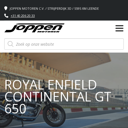
JOPPEN MOTOREN C.V. / STRIJPERDIJK 3D / 5595 XM LEENDE
+31 40 206 20 33
Producten
zoeken
ROYAL ENFIELD
CONTINENTAL GT
650