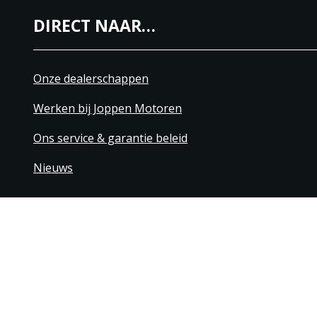
DIRECT NAAR…
Onze dealerschappen
Werken bij Joppen Motoren
Ons service & garantie beleid
Nieuws
+31 40 206 20 33
Contact
Disclaimer
Algemene leverings- & betaling
© 1976 - 2025 | Joppen Motoren C.V.