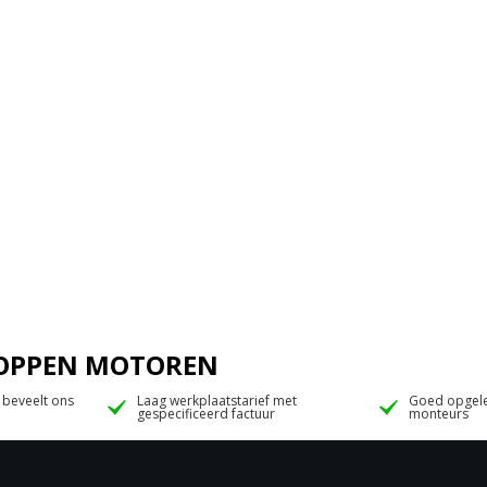
 JOPPEN MOTOREN
 beveelt ons
Laag werkplaatstarief met
Goed opgele
gespecificeerd factuur
monteurs