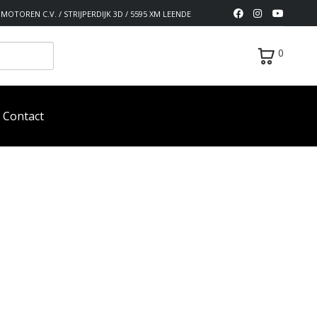
MOTOREN C.V. / STRIJPERDIJK 3D / 5595 XM LEENDE
0
Contact