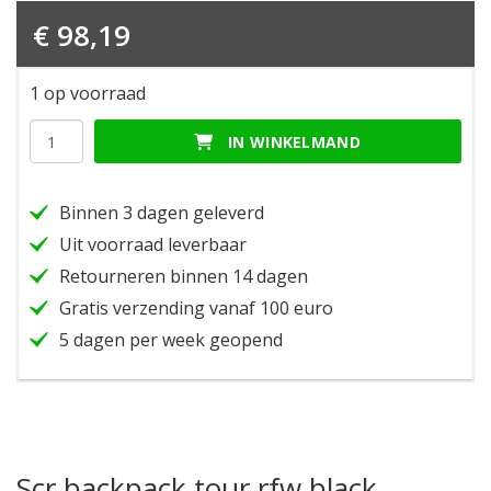
€
98,19
1 op voorraad
Scr
IN WINKELMAND
backpack
tour
rfw
Binnen 3 dagen geleverd
black
hoeveelheid
Uit voorraad leverbaar
Retourneren binnen 14 dagen
Gratis verzending vanaf 100 euro
5 dagen per week geopend
Scr backpack tour rfw black