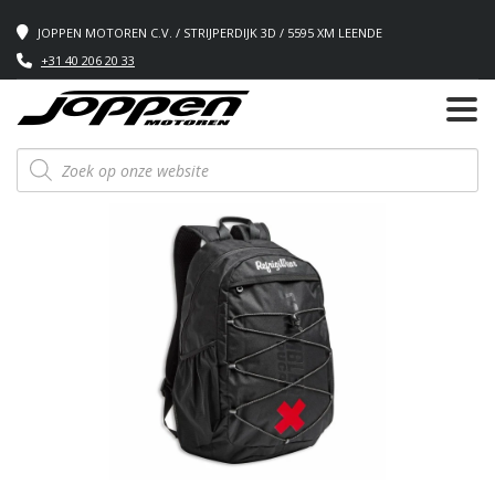
JOPPEN MOTOREN C.V. / STRIJPERDIJK 3D / 5595 XM LEENDE
+31 40 206 20 33
Producten
zoeken